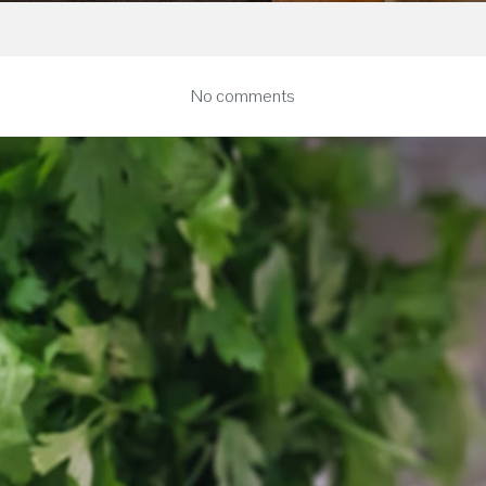
on
No comments
Tortillitas
danas